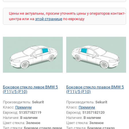
7 (E65)
7 (F01)
7 (F02)
7 (F04)
8 (E31)
I3 (I01)
M3 (E30)
M3 (E36)
M3 (E46)
Цены не актуальны, просим уточнять цены у операторов контакт-
M3 (E90)
M3 (E92)
M3 (E93)
M5 (E34)
этой странице
центра или на
по еврокоду
M5 (E39)
M5 (E60)
M5 (E61)
M6 (E63)
M6 (E64)
M6 (F12)
M6 (F13)
M6 GC (F06)
X1 (E84)
X1 (F48)
X3 (E83)
X3 (F25)
X5 (E53)
X5 (E70)
X5 (F15)
X5 M (E70)
X6 (E71)
X6 (F16)
X6 M (E71)
Z3 (E36)
Z4 (E86)
Z4 M (E86)
Боковое стекло левое BMW 5
Боковое стекло правое BMW 5
(F11)/5 (F10)
(F11)/5 (F10)
Производитель:
Sekurit
Производитель:
Sekurit
Класс:
Премиум
Класс:
Премиум
Еврокод:
51357182119
Еврокод:
51357182120
Наличие:
В наличии
Наличие:
В наличии
Цвет стекла:
Зеленое
Цвет стекла:
Зеленое
Тип стекла:
Боковое стекло левое
Тип стекла:
Боковое стекло