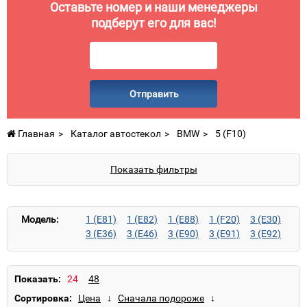
Оставьте номер и наши менеджеры
подберут его для вас!
Отправить
Главная
Каталог автостекол
BMW
5 (F10)
Показать фильтры
Модель:
1 (E81)
1 (E82)
1 (E88)
1 (F20)
3 (E30)
3 (E36)
3 (E46)
3 (E90)
3 (E91)
3 (E92)
3 (E93)
3 (F30)
3 (F31)
3 GT (F34)
5 (E12)
5 (E28)
5 (E34)
5 (E39)
5 (E60)
5 (E61)
5 (F10)
5 (F11)
5 GT (F07)
Показать:
6 (E24)
6 (E63)
6 (E64)
6 (F12)
6 (F13)
Сортировка:
6 GC (F06)
7 (E23)
7 (E32)
7 (E38)