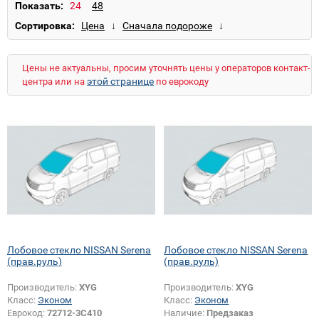
Largo
Laurel
Maxima
Micra
Murano
Показать:
Navara
Note
NV200
Pathfinder
Patrol
Сортировка:
Patrol GR
Prairie
Primastar
Primera
Qashqai
Qashqai+2
QX
QX80
Safari
Sentra
Serena
Serena (прав.руль)
Skyline
Цены не актуальны, просим уточнять цены у операторов контакт-
Sunny (B12)
Sunny (B13)
Sunny (N12)
этой странице
центра или на
по еврокоду
Sunny (N14)
Sunny (Y10)
Teana
Terrano
Tiida
Urvan
Vanette
Vanette (высокий)
Wingroad/AD
X-Trail
X-Trail (прав.руль)
Лобовое стекло NISSAN Serena
Лобовое стекло NISSAN Serena
(прав.руль)
(прав.руль)
Производитель:
XYG
Производитель:
XYG
Класс:
Эконом
Класс:
Эконом
Еврокод:
72712-3C410
Наличие:
Предзаказ