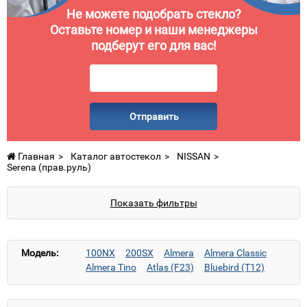
Не можете подобрать стекло?
Оставьте номер и наши менеджеры
подберут его для вас!
Отправить
Главная
Каталог автостекол
NISSAN
Serena (прав.руль)
Показать фильтры
Модель:
100NX
200SX
Almera
Almera Classic
Almera Tino
Atlas (F23)
Bluebird (T12)
Bluebird (U11)
Cabstar (F23)
Cabstar (F24)
Cefiro
Cube
Interstar
Juke
Kubistar