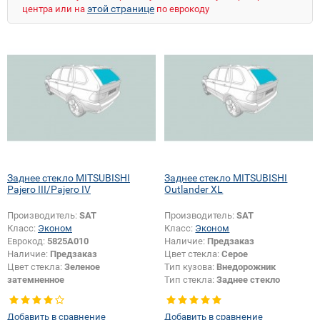
этой странице
центра или на
по еврокоду
Заднее стекло MITSUBISHI
Заднее стекло MITSUBISHI
Pajero III/Pajero IV
Outlander XL
Производитель:
SAT
Производитель:
SAT
Класс:
Эконом
Класс:
Эконом
Еврокод:
5825A010
Наличие:
Предзаказ
Наличие:
Предзаказ
Цвет стекла:
Серое
Цвет стекла:
Зеленое
Тип кузова:
Внедорожник
затемненное
Тип стекла:
Заднее стекло
Тип кузова:
Внедорожник
Тип стекла:
Заднее стекло
Добавить в сравнение
Добавить в сравнение
Изменение размера:
Да