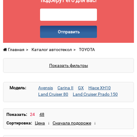
подберут его для вас!
Отправить
Главная
Каталог автостекол
TOYOTA
Показать фильтры
Модель:
Avensis
Carina II
GX
Hiace XH10
Land Cruiser 80
Land Cruiser Prado 150
Land Cruiser Prado 90
RAV4
Показать:
Сортировка: