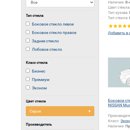
Наличие:
В 
Цвет стекла
Тип кузова:
Тип стекла
Тип стекла:
правое
Боковое стекло левое
Боковое стекло правое
Добавить в 
Заднее стекло
Лобовое стекло
Класс стекла
Бизнес
Премиум
Эконом
Боковое ст
Цвет стекла
NISSAN Mu
Серое
▾
Производит
Класс:
Экон
Производитель
Наличие:
Пр