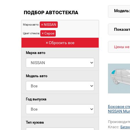
Модель:
ПОДБОР АВТОСТЕКЛА
× NISSAN
Марка авто:
Показат
× Серое
Цвет стекла:
× Сбросить все
Цены не 
Марка авто
Модель авто
Год выпуска
Боковое ст
NISSAN Mu
Производит
Тип кузова
Класс:
Бизн