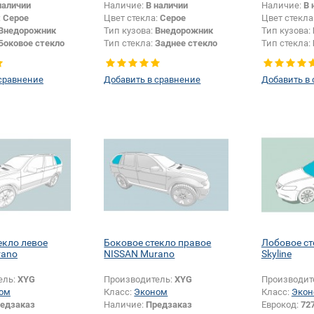
наличии
Наличие:
В наличии
Наличие:
В 
:
Серое
Цвет стекла:
Серое
Цвет стекла
Внедорожник
Тип кузова:
Внедорожник
Тип кузова:
Боковое стекло
Тип стекла:
Заднее стекло
Тип стекла:
правое
сравнение
Добавить в сравнение
Добавить в
екло левое
Боковое стекло правое
Лобовое ст
rano
NISSAN Murano
Skyline
ель:
XYG
Производитель:
XYG
Производит
ом
Класс:
Эконом
Класс:
Экон
едзаказ
Наличие:
Предзаказ
Еврокод:
72