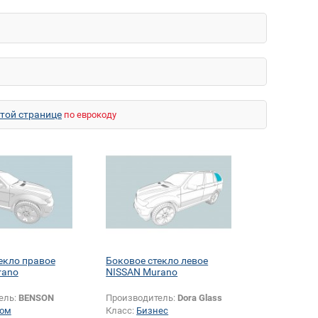
этой странице
по еврокоду
екло правое
Боковое стекло левое
rano
NISSAN Murano
ель:
BENSON
Производитель:
Dora Glass
ом
Класс:
Бизнес