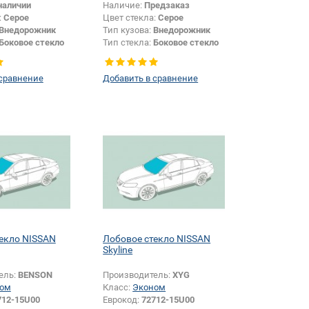
наличии
Наличие:
Предзаказ
:
Серое
Цвет стекла:
Серое
Внедорожник
Тип кузова:
Внедорожник
Боковое стекло
Тип стекла:
Боковое стекло
левое
 сравнение
Добавить в сравнение
екло NISSAN
Лобовое стекло NISSAN
Skyline
ель:
BENSON
Производитель:
XYG
ом
Класс:
Эконом
712-15U00
Еврокод:
72712-15U00