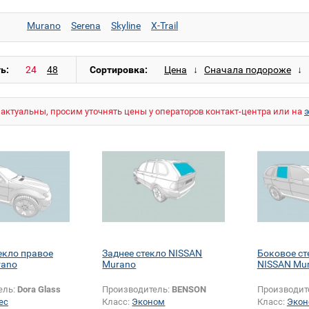
Murano
Serena
Skyline
X-Trail
ь:
Сортировка:
актуальны, просим уточнять цены у операторов контакт-центра или на
екло правое
Заднее стекло NISSAN
Боковое ст
rano
Murano
NISSAN Mu
ель:
Dora Glass
Производитель:
BENSON
Производит
ес
Класс:
Эконом
Класс:
Экон