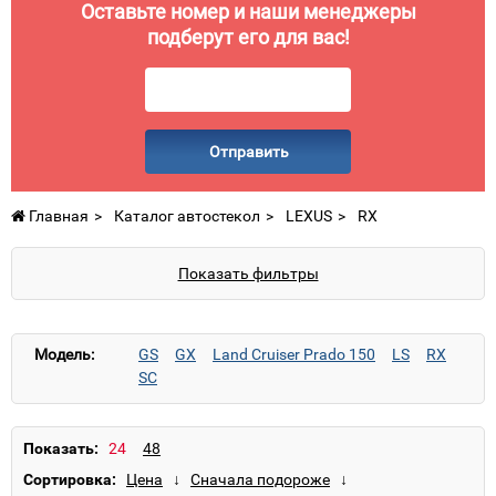
Оставьте номер и наши менеджеры
подберут его для вас!
Отправить
Главная
Каталог автостекол
LEXUS
RX
Показать фильтры
Модель:
GS
GX
Land Cruiser Prado 150
LS
RX
SC
Показать:
Сортировка: