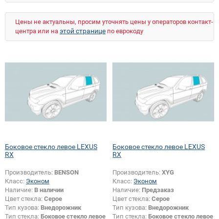
Цены не актуальны, просим уточнять цены у операторов контакт-
этой странице
центра или на
по еврокоду
Боковое стекло левое LEXUS
Боковое стекло левое LEXUS
RX
RX
Производитель:
BENSON
Производитель:
XYG
Класс:
Эконом
Класс:
Эконом
Наличие:
В наличии
Наличие:
Предзаказ
Цвет стекла:
Серое
Цвет стекла:
Серое
Тип кузова:
Внедорожник
Тип кузова:
Внедорожник
Тип стекла:
Боковое стекло левое
Тип стекла:
Боковое стекло левое