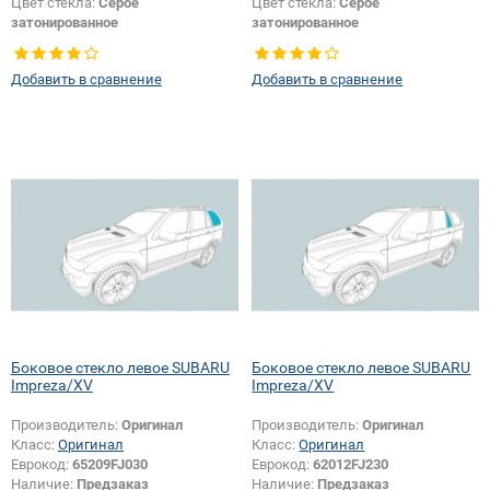
Цвет стекла:
Серое
Цвет стекла:
Серое
затонированное
затонированное
Тип кузова:
Внедорожник
Тип стекла:
Боковое стекло левое
Тип стекла:
Боковое стекло левое
Добавить в сравнение
Добавить в сравнение
Боковое стекло левое SUBARU
Боковое стекло левое SUBARU
Impreza/XV
Impreza/XV
Производитель:
Оригинал
Производитель:
Оригинал
Класс:
Оригинал
Класс:
Оригинал
Еврокод:
65209FJ030
Еврокод:
62012FJ230
Наличие:
Предзаказ
Наличие:
Предзаказ