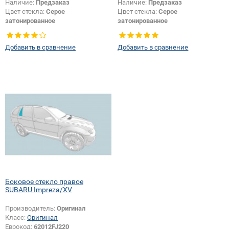
Наличие:
Предзаказ
Наличие:
Предзаказ
Цвет стекла:
Серое
Цвет стекла:
Серое
затонированное
затонированное
Тип стекла:
Боковое стекло
Тип стекла:
Боковое стекло
правое
правое
Добавить в сравнение
Добавить в сравнение
Боковое стекло правое
SUBARU Impreza/XV
Производитель:
Оригинал
Класс:
Оригинал
Еврокод:
62012FJ220