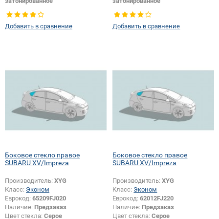
затонированное
затонированное
Тип стекла:
Боковое стекло левое
Тип стекла:
Боковое стекло
правое
Добавить в сравнение
Добавить в сравнение
Боковое стекло правое
Боковое стекло правое
SUBARU XV/Impreza
SUBARU XV/Impreza
Производитель:
XYG
Производитель:
XYG
Класс:
Эконом
Класс:
Эконом
Еврокод:
65209FJ020
Еврокод:
62012FJ220
Наличие:
Предзаказ
Наличие:
Предзаказ
Цвет стекла:
Серое
Цвет стекла:
Серое