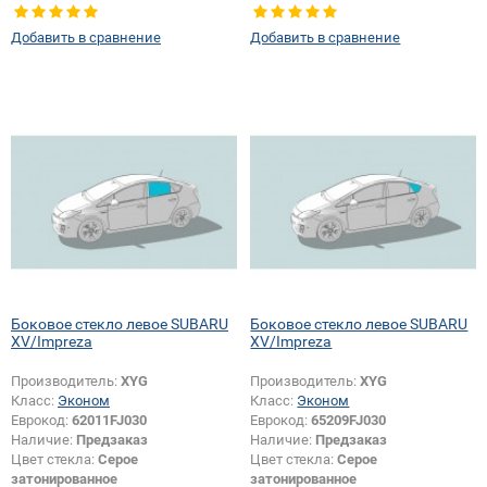
Тип стекла:
Заднее стекло
Тип стекла:
Заднее стекло
Добавить в сравнение
Добавить в сравнение
Боковое стекло левое SUBARU
Боковое стекло левое SUBARU
XV/Impreza
XV/Impreza
Производитель:
XYG
Производитель:
XYG
Класс:
Эконом
Класс:
Эконом
Еврокод:
62011FJ030
Еврокод:
65209FJ030
Наличие:
Предзаказ
Наличие:
Предзаказ
Цвет стекла:
Серое
Цвет стекла:
Серое
затонированное
затонированное