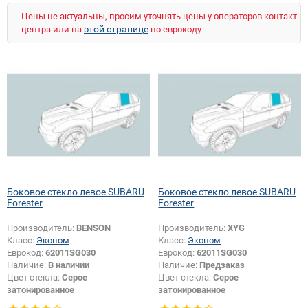
Цены не актуальны, просим уточнять цены у операторов контакт-
этой странице
центра или на
по еврокоду
Боковое стекло левое SUBARU
Боковое стекло левое SUBARU
Forester
Forester
Производитель:
BENSON
Производитель:
XYG
Класс:
Эконом
Класс:
Эконом
Еврокод:
62011SG030
Еврокод:
62011SG030
Наличие:
В наличии
Наличие:
Предзаказ
Цвет стекла:
Серое
Цвет стекла:
Серое
затонированное
затонированное
Тип кузова:
Внедорожник
Тип кузова:
Внедорожник