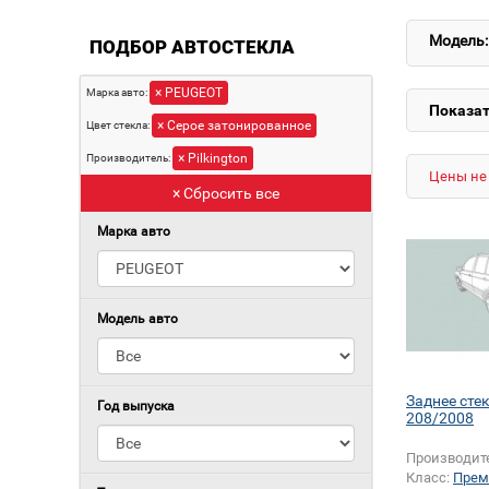
Модель:
ПОДБОР АВТОСТЕКЛА
× PEUGEOT
Марка авто:
Показат
× Серое затонированное
Цвет стекла:
× Pilkington
Производитель:
Цены не 
× Сбросить все
Марка авто
Модель авто
Заднее сте
Год выпуска
208/2008
Производит
Класс:
Прем