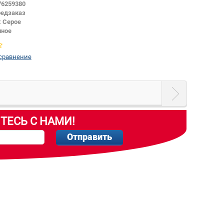
76259380
едзаказ
:
Серое
нное
Заднее стекло
 сравнение
ТЕСЬ С НАМИ!
Отправить