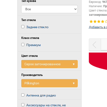
Тип кузова
Еврокод:
96
Наличие:
Пр
Цвет стекла
затонирова
Тип стекла:
Тип стекла
Заднее стекло
Добавить в 
Класс стекла
Премиум
Цвет стекла
Серое затонированное
▾
Производитель
Pilkington
▾
Антенна для радио
Аксессуары на стекле, не