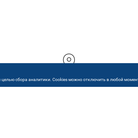
 целью сбора аналитики. Cookies можно отключить в любой момент
РЕСА НАШИХ СЕРВИСНЫХ ЦЕНТ
+7 (495) 640 07 01
ежедневно с 9:00 до 18:
Автостекла на