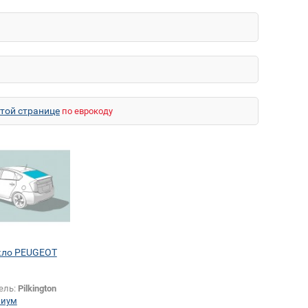
этой странице
по еврокоду
екло PEUGEOT
ель:
Pilkington
миум