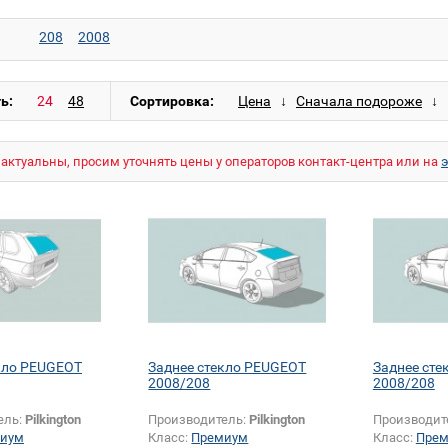
208
2008
ь:
Сортировка:
актуальны, просим уточнять цены у операторов контакт-центра или на
кло PEUGEOT
Заднее стекло PEUGEOT
Заднее ст
2008/208
2008/208
ель:
Pilkington
Производитель:
Pilkington
Производит
иум
Класс:
Премиум
Класс:
Пре