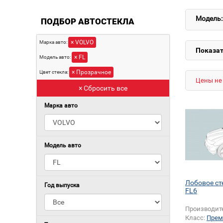
Модель:
ПОДБОР АВТОСТЕКЛА
× VOLVO
Марка авто:
Показат
× FL
Модель авто:
× Прозрачное
Цвет стекла:
Цены не 
× Сбросить все
Марка авто
Модель авто
Лобовое ст
Год выпуска
FL6
Производит
Класс:
Прем