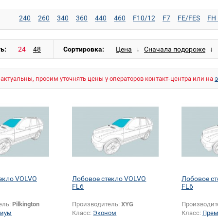
240
260
340
360
440
460
F10/12
F7
FE/FES
FH 
ь:
Сортировка:
актуальны, просим уточнять цены у операторов контакт-центра или на
екло VOLVO
Лобовое стекло VOLVO
Лобовое с
FL6
FL6
ель:
Pilkington
Производитель:
XYG
Производит
иум
Класс:
Эконом
Класс:
Пре