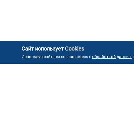
Сайт использует Cookies
Используя сайт, вы соглашаетесь с
обработкой данных
с
АД
Автостекла на проезде
1
завода Серп и Молот
ул. Проезд завода Серп и Молот, д. 8, стр. 2