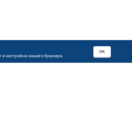
ОК
 в настройках вашего браузера.
РОВ
00
Автостекла на
3
Севастопольском пр-кт
Севастопольский пр-кт, д 15, корп. 3