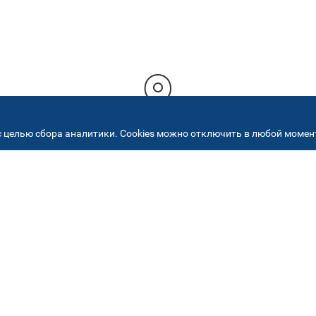
 целью сбора аналитики. Cookies можно отключить в любой момент
РЕСА НАШИХ СЕРВИСНЫХ ЦЕНТ
+7 (495) 640 07 01
ежедневно с 9:00 до 18:
Автостекла на
2
Академика Челомея
ул. Академика Челомея, д.3, к.2