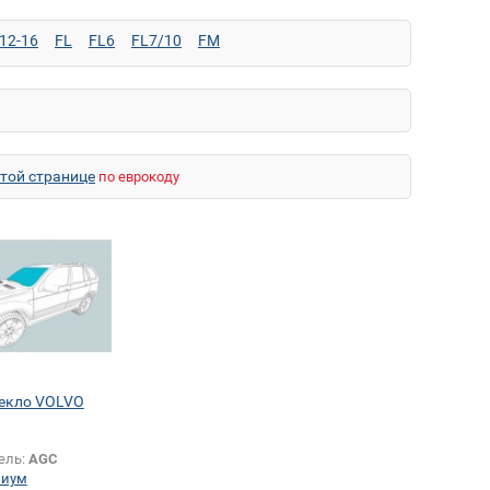
12-16
FL
FL6
FL7/10
FM
этой странице
по еврокоду
текло VOLVO
ель:
AGC
миум