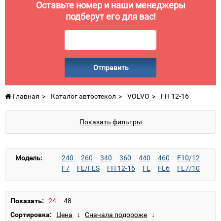
Оставьте номер и наши менеджеры
подберут его для вас!
Отправить
Главная
Каталог автостекол
VOLVO
FH 12-16
Показать фильтры
Модель:
240
260
340
360
440
460
F10/12
F7
FE/FES
FH 12-16
FL
FL6
FL7/10
FM
Показать:
Сортировка: