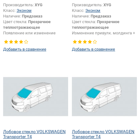
Производитель:
XYG
Производитель:
XYG
Класс:
Эконом
Класс:
Эконом
Наличие:
Предзаказ
Наличие:
Предзаказ
Цвет стекла:
Прозрачное
Цвет стекла:
Прозрачное
теплоотражающее
теплоотражающее
Появление или изменение
Изменение привулк. молдинга +
шелкографии:
Да
шелкографии:
Да
Добавить в сравнение
Добавить в сравнение
Лобовое стекло VOLKSWAGEN
Лобовое стекло VOLKSWAGEN
Transporter T4
Transporter T4