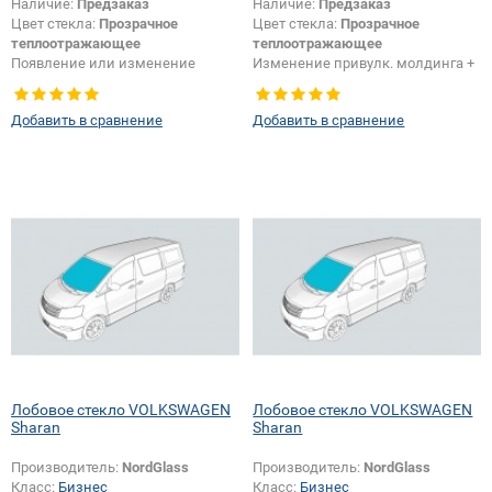
Наличие:
Предзаказ
Наличие:
Предзаказ
Цвет стекла:
Прозрачное
Цвет стекла:
Прозрачное
теплоотражающее
теплоотражающее
Появление или изменение
Изменение привулк. молдинга +
шелкографии:
Да
шелкографии:
Да
Добавить в сравнение
Добавить в сравнение
Лобовое стекло VOLKSWAGEN
Лобовое стекло VOLKSWAGEN
Sharan
Sharan
Производитель:
NordGlass
Производитель:
NordGlass
Класс:
Бизнес
Класс:
Бизнес