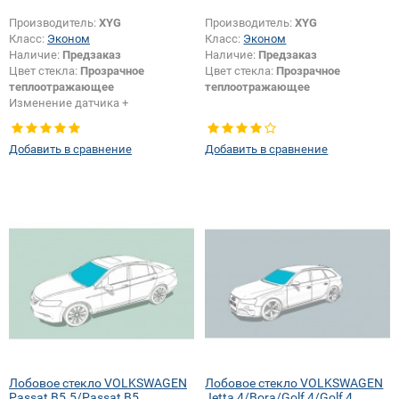
Производитель:
XYG
Производитель:
XYG
Класс:
Эконом
Класс:
Эконом
Наличие:
Предзаказ
Наличие:
Предзаказ
Цвет стекла:
Прозрачное
Цвет стекла:
Прозрачное
теплоотражающее
теплоотражающее
Изменение датчика +
шелкографии:
Да
Добавить в сравнение
Добавить в сравнение
Лобовое стекло VOLKSWAGEN
Лобовое стекло VOLKSWAGEN
Passat B5.5/Passat B5
Jetta 4/Bora/Golf 4/Golf 4