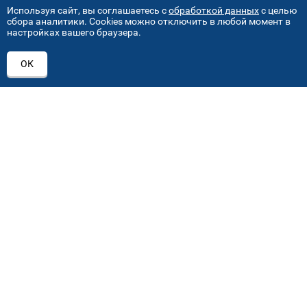
Используя сайт, вы соглашаетесь с
обработкой данных
с целью
сбора аналитики. Cookies можно отключить в любой момент в
настройках вашего браузера.
АДРЕСА НАШИХ СЕРВИСНЫХ
ОК
ЦЕНТРОВ
+7 (495) 640 07 01
ежедневно с 9:00 до 18:00
Автостекла на проезде завода Серп и Молот
1
ул. Проезд завода Серп и Молот, д. 8, стр. 2
Автостекла на Академика Челомея
2