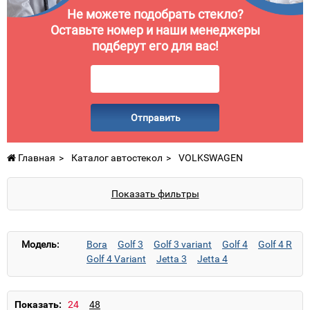
Не можете подобрать стекло?
Оставьте номер и наши менеджеры
подберут его для вас!
Отправить
Главная
Каталог автостекол
VOLKSWAGEN
Показать фильтры
Модель:
Bora
Golf 3
Golf 3 variant
Golf 4
Golf 4 R
Golf 4 Variant
Jetta 3
Jetta 4
LT (высокий)
LT (низкий)
Passat B5
Passat B5.5
Sharan
Transporter T4
Vento
Показать: