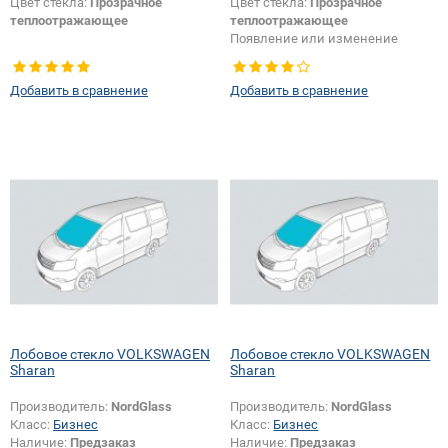
Цвет стекла:
Прозрачное
Цвет стекла:
Прозрачное
теплоотражающее
теплоотражающее
Появление или изменение
шелкографии:
Да
Добавить в сравнение
Добавить в сравнение
Лобовое стекло VOLKSWAGEN
Лобовое стекло VOLKSWAGEN
Sharan
Sharan
Производитель:
NordGlass
Производитель:
NordGlass
Класс:
Бизнес
Класс:
Бизнес
Наличие:
Предзаказ
Наличие:
Предзаказ