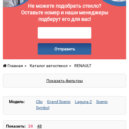
Не можете подобрать стекло?
Оставьте номер и наши менеджеры
подберут его для вас!
Отправить
Главная
Каталог автостекол
RENAULT
Показать фильтры
Модель:
Clio
Grand Scenic
Laguna 2
Scenic
Symbol
Показать: