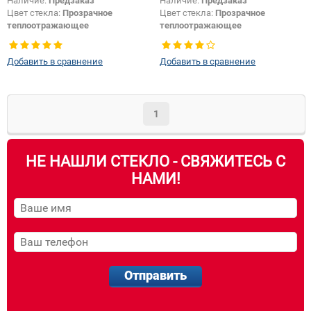
Наличие:
Предзаказ
Наличие:
Предзаказ
Цвет стекла:
Прозрачное
Цвет стекла:
Прозрачное
теплоотражающее
теплоотражающее
Изменение логотипа
Появление или изменение
безопасности + шелкографии:
Да
логотипа безопасности:
Да
Добавить в сравнение
Добавить в сравнение
1
НЕ НАШЛИ СТЕКЛО - СВЯЖИТЕСЬ С
НАМИ!
Отправить