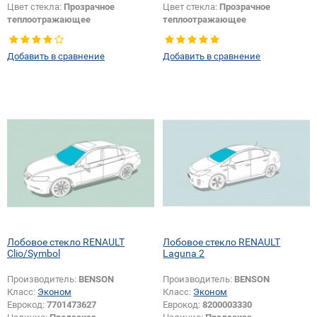
Цвет стекла:
Прозрачное
Цвет стекла:
Прозрачное
теплоотражающее
теплоотражающее
Изменение датчика +
Изменение логотипа
шелкографии+ логотипа
безопасности + шелкографии:
Да
Добавить в сравнение
Добавить в сравнение
безопасности:
Да
Лобовое стекло RENAULT
Лобовое стекло RENAULT
Clio/Symbol
Laguna 2
Производитель:
BENSON
Производитель:
BENSON
Класс:
Эконом
Класс:
Эконом
Еврокод:
7701473627
Еврокод:
8200003330