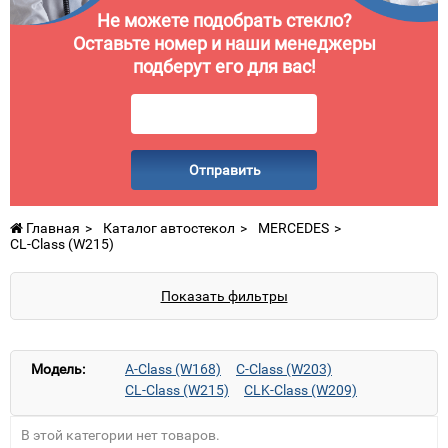
Не можете подобрать стекло?
Оставьте номер и наши менеджеры
подберут его для вас!
Отправить
Главная
Каталог автостекол
MERCEDES
CL-Class (W215)
Показать фильтры
Модель:
A-Class (W168)
C-Class (W203)
CL-Class (W215)
CLK-Class (W209)
CLS-Class (W219)
E-Class (W210)
E-Class (W211)
В этой категории нет товаров.