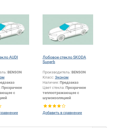
екло AUDI
Лобовое стекло SKODA
Superb
ель:
BENSON
Производитель:
BENSON
ом
Класс:
Эконом
едзаказ
Наличие:
Предзаказ
:
Прозрачное
Цвет стекла:
Прозрачное
жающее с
теплоотражающее с
цией
шумоизоляцией
камеры +
Тип кузова:
Седан
й +
Изменение камеры +
 сравнение
Добавить в сравнение
и + крепления
особенностей +
шелкографии + крепления
зеркала:
Да