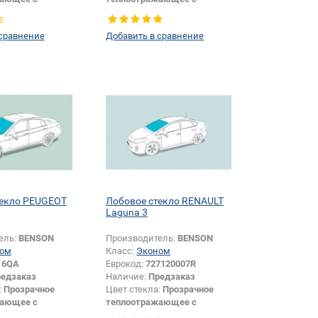
цией
шумоизоляцией
Внедорожник
Цвет полосы:
Голубая
 сравнение
Добавить в сравнение
Продукт требующий более
15 символов в коде:
Да
текло PEUGEOT
Лобовое стекло RENAULT
Laguna 3
ель:
BENSON
Производитель:
BENSON
ом
Класс:
Эконом
16QA
Еврокод:
727120007R
едзаказ
Наличие:
Предзаказ
:
Прозрачное
Цвет стекла:
Прозрачное
жающее с
теплоотражающее с
цией
шумоизоляцией