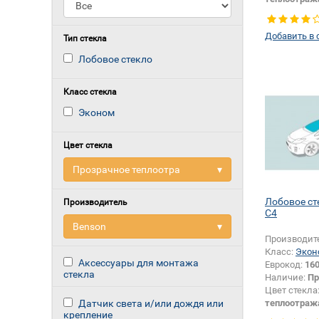
шумоизоля
Тип кузова:
Добавить в 
Специальн
Тип стекла
смотри в о
Лобовое стекло
Класс стекла
Эконом
Цвет стекла
Прозрачное теплоотра
▾
Лобовое ст
Производитель
C4
Benson
▾
Производит
Класс:
Экон
Аксессуары для монтажа
Еврокод:
16
стекла
Наличие:
Пр
Цвет стекла
Датчик света и/или дождя или
теплоотраж
крепление
шумоизоля