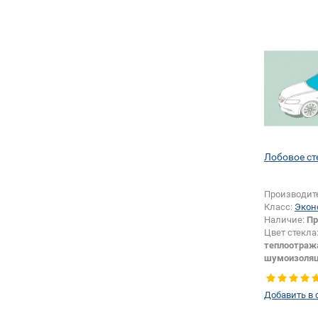
Лобовое ст
Производит
Класс:
Экон
Наличие:
Пр
Цвет стекла
теплоотраж
шумоизоля
Тип кузова:
Изменение 
Добавить в 
зеркала + ш
датчика:
Да