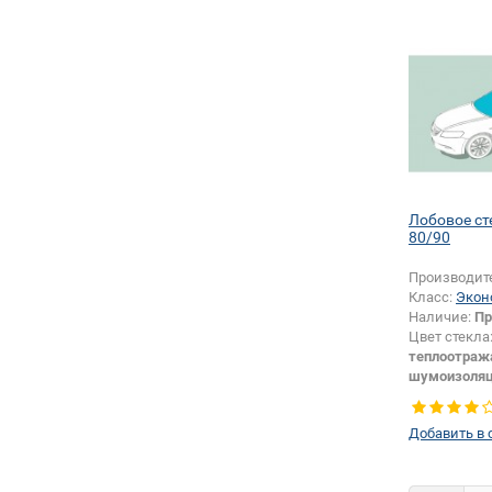
Лобовое ст
80/90
Производит
Класс:
Экон
Наличие:
Пр
Цвет стекла
теплоотраж
шумоизоля
Изменение 
шелкографи
Добавить в 