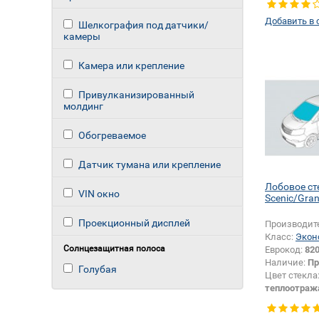
Тип кузова:
Добавить в 
Изменение 
Шелкография под датчики/
зеркала + 
камеры
Камера или крепление
Привулканизированный
молдинг
Обогреваемое
Датчик тумана или крепление
Лобовое ст
VIN окно
Scenic/Gran
Проекционный дисплей
Производит
Класс:
Экон
Солнцезащитная полоса
Еврокод:
82
Наличие:
Пр
Голубая
Цвет стекла
теплоотраж
шумоизоля
Изменение 