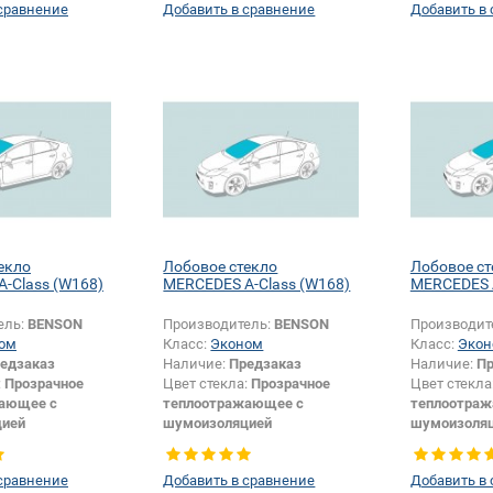
сравнение
Добавить в сравнение
Добавить в
и +
Появление или изменение
Изменение 
и:
Да
шелкографии:
Да
екло
Лобовое стекло
Лобовое ст
-Class (W168)
MERCEDES A-Class (W168)
MERCEDES A
ель:
BENSON
Производитель:
BENSON
Производит
ом
Класс:
Эконом
Класс:
Экон
едзаказ
Наличие:
Предзаказ
Наличие:
Пр
:
Прозрачное
Цвет стекла:
Прозрачное
Цвет стекла
ающее с
теплоотражающее с
теплоотра
цией
шумоизоляцией
шумоизоля
Хетчбек
Тип кузова:
Хетчбек
Тип кузова:
датчика +
Изменение крепления
Изменение 
сравнение
Добавить в сравнение
Добавить в
и:
Да
зеркала + шелкографии +
особенносте