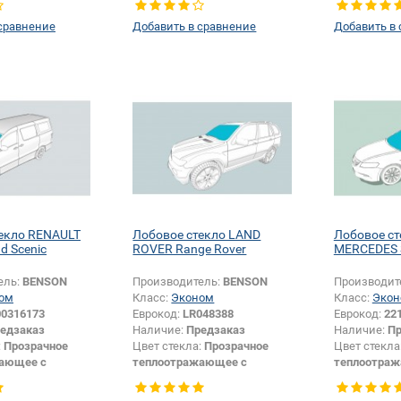
Хетчбек
Появление или изменение
Появление 
сравнение
Добавить в сравнение
Добавить в
крепления
выреза ПВБ пленки в
шелкографи
шелкографии:
Да
теплоотражающем стекле:
Да
екло RENAULT
Лобовое стекло LAND
Лобовое ст
d Scenic
ROVER Range Rover
MERCEDES S
ель:
BENSON
Производитель:
BENSON
Производит
ом
Класс:
Эконом
Класс:
Экон
00316173
Еврокод:
LR048388
Еврокод:
22
едзаказ
Наличие:
Предзаказ
Наличие:
Пр
:
Прозрачное
Цвет стекла:
Прозрачное
Цвет стекла
ающее с
теплоотражающее с
теплоотра
цией
шумоизоляцией
шумоизоля
логотипа
Тип кузова:
Внедорожник
Тип кузова: