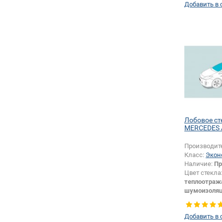
Добавить в 
безопасност
шелкографи
Лобовое ст
MERCEDES A
Производит
Класс:
Экон
Наличие:
Пр
Цвет стекла
теплоотраж
шумоизоля
Тип кузова:
Изменение 
Добавить в 
шелкографи