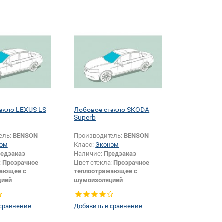
и + крепления
датчика:
Да
екло LEXUS LS
Лобовое стекло SKODA
Superb
ель:
BENSON
Производитель:
BENSON
ом
Класс:
Эконом
едзаказ
Наличие:
Предзаказ
:
Прозрачное
Цвет стекла:
Прозрачное
жающее с
теплоотражающее с
цией
шумоизоляцией
Седан
Тип кузова:
Седан
датчика +
Изменение датчика +
 сравнение
Добавить в сравнение
и:
Да
шелкографии:
Да