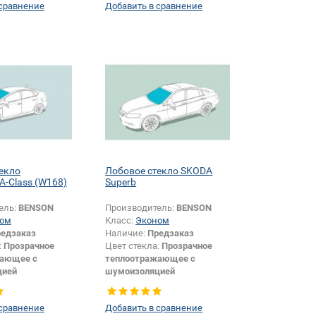
 сравнение
Добавить в сравнение
аксессуаров:
Да
шелкографии:
Да
екло
Лобовое стекло SKODA
-Class (W168)
Superb
ель:
BENSON
Производитель:
BENSON
ом
Класс:
Эконом
едзаказ
Наличие:
Предзаказ
:
Прозрачное
Цвет стекла:
Прозрачное
жающее с
теплоотражающее с
цией
шумоизоляцией
Хетчбек
Тип кузова:
Седан
камеры +
Изменение крепления
 сравнение
Добавить в сравнение
й +
зеркала + шелкографии +