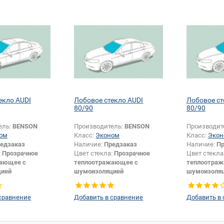
зеркала:
Да
екло AUDI
Лобовое стекло AUDI
Лобовое ст
80/90
80/90
ель:
BENSON
Производитель:
BENSON
Производит
ом
Класс:
Эконом
Класс:
Экон
едзаказ
Наличие:
Предзаказ
Наличие:
Пр
:
Прозрачное
Цвет стекла:
Прозрачное
Цвет стекла
ающее с
теплоотражающее с
теплоотра
цией
шумоизоляцией
шумоизоля
датчика +
Изменение крепления
Изменение 
и:
Да
зеркала + шелкографии +
особенносте
сравнение
Добавить в сравнение
Добавить в
датчика:
Да
шелкографи
зеркала:
Да