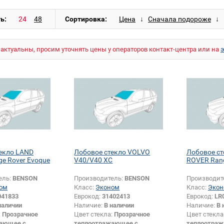
ь:
Сортировка:
актуальны, просим уточнять цены у операторов контакт-центра или на
екло LAND
Лобовое стекло VOLVO
Лобовое с
e Rover Evoque
V40/V40 XC
ROVER Rang
ель:
BENSON
Производитель:
BENSON
Производит
ом
Класс:
Эконом
Класс:
Экон
041833
Еврокод:
31402413
Еврокод:
LR
наличии
Наличие:
В наличии
Наличие:
В 
:
Прозрачное
Цвет стекла:
Прозрачное
Цвет стекла
ающее с
теплоотражающее с
теплоотра