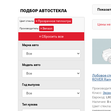
Показат
ПОДБОР АВТОСТЕКЛА
× Прозрачное теплоотра
Цвет стекла:
Цены не 
× Benson
Производитель:
× Сбросить все
Марка авто
Модель авто
Лобовое ст
ROVER Rang
Год выпуска
Производит
Класс:
Экон
Еврокод:
LR
Наличие:
В 
Тип кузова
Цвет стекла
теплоотраж