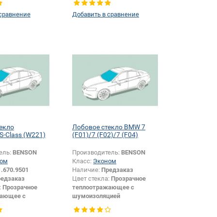
или изменение
Изменение логотипа
 сравнение
Добавить в сравнение
и:
Да
безопасности +
шелкографии:
Да
екло
Лобовое стекло BMW 7
-Class (W221)
(F01)/7 (F02)/7 (F04)
ель:
BENSON
Производитель:
BENSON
ом
Класс:
Эконом
1.670.9501
Наличие:
Предзаказ
едзаказ
Цвет стекла:
Прозрачное
:
Прозрачное
теплоотражающее с
жающее с
шумоизоляцией
цией
Тип кузова:
Седан
Седан
Изменение датчика +