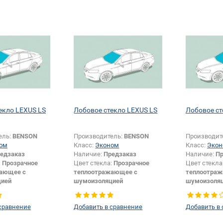
датчика:
Да
шелкографи
зеркала:
Да
екло LEXUS LS
Лобовое стекло LEXUS LS
Лобовое ст
ель:
BENSON
Производитель:
BENSON
Производит
ом
Класс:
Эконом
Класс:
Экон
едзаказ
Наличие:
Предзаказ
Наличие:
Пр
:
Прозрачное
Цвет стекла:
Прозрачное
Цвет стекла
ающее с
теплоотражающее с
теплоотра
цией
шумоизоляцией
шумоизоля
Седан
Тип кузова:
Седан
Тип кузова:
крепления
Изменение камеры +
Изменение 
сравнение
Добавить в сравнение
Добавить в
елкографии +
особенностей +
шелкографи
шелкографии + крепления