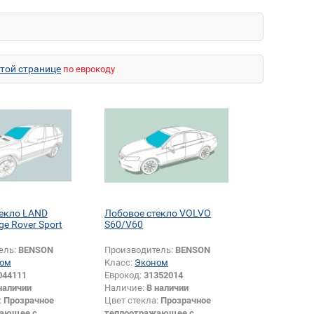
этой странице
по еврокоду
текло LAND
Лобовое стекло VOLVO
e Rover Sport
S60/V60
ель:
BENSON
Производитель:
BENSON
ом
Класс:
Эконом
044111
Еврокод:
31352014
наличии
Наличие:
В наличии
:
Прозрачное
Цвет стекла:
Прозрачное
жающее с
теплоотражающее с