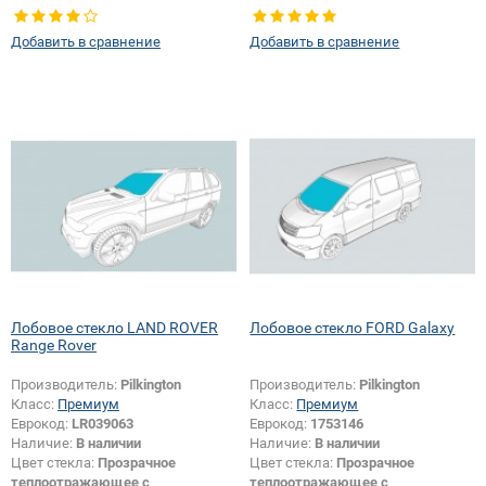
шумоизоляцией
Тип кузова:
Внедорожник
Тип кузова:
Внедорожник
Специальные модификации
Добавить в сравнение
Добавить в сравнение
Специальные модификации
смотри в описании:
Да
смотри в описании:
Да
Лобовое стекло LAND ROVER
Лобовое стекло FORD Galaxy
Range Rover
Производитель:
Pilkington
Производитель:
Pilkington
Класс:
Премиум
Класс:
Премиум
Еврокод:
LR039063
Еврокод:
1753146
Наличие:
В наличии
Наличие:
В наличии
Цвет стекла:
Прозрачное
Цвет стекла:
Прозрачное
теплоотражающее с
теплоотражающее с