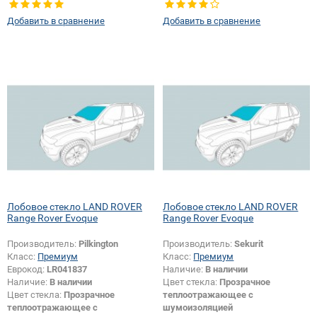
Тип кузова:
Внедорожник
Добавить в сравнение
Добавить в сравнение
Изменение крепления зеркала +
шелкографии:
Да
Лобовое стекло LAND ROVER
Лобовое стекло LAND ROVER
Range Rover Evoque
Range Rover Evoque
Производитель:
Pilkington
Производитель:
Sekurit
Класс:
Премиум
Класс:
Премиум
Еврокод:
LR041837
Наличие:
В наличии
Наличие:
В наличии
Цвет стекла:
Прозрачное
Цвет стекла:
Прозрачное
теплоотражающее с
теплоотражающее с
шумоизоляцией