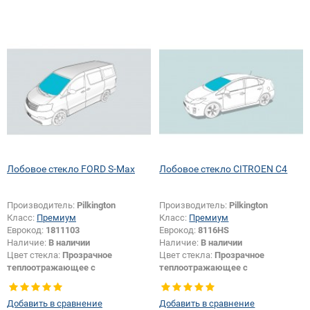
смотри в описании:
Да
Лобовое стекло FORD S-Max
Лобовое стекло CITROEN C4
Производитель:
Pilkington
Производитель:
Pilkington
Класс:
Премиум
Класс:
Премиум
Еврокод:
1811103
Еврокод:
8116HS
Наличие:
В наличии
Наличие:
В наличии
Цвет стекла:
Прозрачное
Цвет стекла:
Прозрачное
теплоотражающее с
теплоотражающее с
шумоизоляцией
шумоизоляцией
Изменение крепления зеркала +
Тип кузова:
Хетчбек
Добавить в сравнение
Добавить в сравнение
шелкографии:
Да
Изменение крепления зеркала +