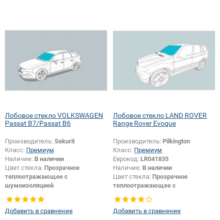
Лобовое стекло VOLKSWAGEN
Лобовое стекло LAND ROVER
Passat B7/Passat B6
Range Rover Evoque
Производитель:
Sekurit
Производитель:
Pilkington
Класс:
Премиум
Класс:
Премиум
Наличие:
В наличии
Еврокод:
LR041835
Цвет стекла:
Прозрачное
Наличие:
В наличии
теплоотражающее с
Цвет стекла:
Прозрачное
шумоизоляцией
теплоотражающее с
Изменение положения датчика +
шумоизоляцией
шелкографии:
Да
Тип кузова:
Внедорожник
Добавить в сравнение
Добавить в сравнение
Специальные модификации