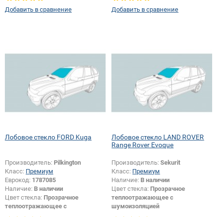
Цвет полосы:
Голубая
Цвет полосы:
Голубая
Добавить в сравнение
Добавить в сравнение
Тип кузова:
Внедорожник
Тип кузова:
Внедорожник
Продукт требующий более 15
Продукт требующий более 15
символов в коде:
Да
символов в коде:
Да
Лобовое стекло FORD Kuga
Лобовое стекло LAND ROVER
Range Rover Evoque
Производитель:
Pilkington
Производитель:
Sekurit
Класс:
Премиум
Класс:
Премиум
Еврокод:
1787085
Наличие:
В наличии
Наличие:
В наличии
Цвет стекла:
Прозрачное
Цвет стекла:
Прозрачное
теплоотражающее с
теплоотражающее с
шумоизоляцией
шумоизоляцией
Тип кузова:
Внедорожник