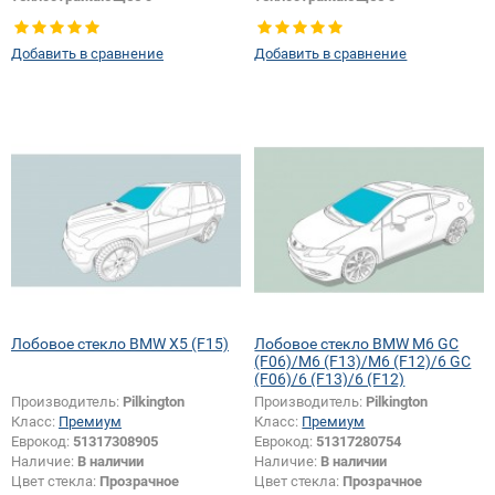
шумоизоляцией
шумоизоляцией
Цвет полосы:
Зеленая
Изменение крепления зеркала +
Добавить в сравнение
Добавить в сравнение
Тип кузова:
Внедорожник
шелкографии:
Да
Изменение датчика +
шелкографии + обогрева + VIN
окна:
Да
Лобовое стекло BMW X5 (F15)
Лобовое стекло BMW M6 GC
(F06)/M6 (F13)/M6 (F12)/6 GC
(F06)/6 (F13)/6 (F12)
Производитель:
Pilkington
Производитель:
Pilkington
Класс:
Премиум
Класс:
Премиум
Еврокод:
51317308905
Еврокод:
51317280754
Наличие:
В наличии
Наличие:
В наличии
Цвет стекла:
Прозрачное
Цвет стекла:
Прозрачное