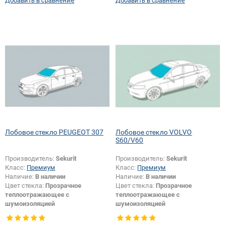
Добавить в сравнение
Добавить в сравнение
Специальные модификации
шелкографии:
Да
смотри в описании:
Да
Лобовое стекло PEUGEOT 307
Лобовое стекло VOLVO
S60/V60
Производитель:
Sekurit
Производитель:
Sekurit
Класс:
Премиум
Класс:
Премиум
Наличие:
В наличии
Наличие:
В наличии
Цвет стекла:
Прозрачное
Цвет стекла:
Прозрачное
теплоотражающее с
теплоотражающее с
шумоизоляцией
шумоизоляцией
Изменение камеры +
Цвет полосы:
Голубая
особенностей + шелкографии +
Продукт требующий более 15