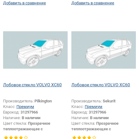
Добавить в сравнение
Добавить в сравнение
крепления зеркала:
Да
символов в коде:
Да
Лобовое стекло VOLVO XC60
Лобовое стекло VOLVO XC60
Производитель:
Pilkington
Производитель:
Sekurit
Класс:
Премиум
Класс:
Премиум
Еврокод:
31297966
Еврокод:
31297966
Наличие:
В наличии
Наличие:
В наличии
Цвет стекла:
Прозрачное
Цвет стекла:
Прозрачное
теплоотражающее с
теплоотражающее с
шумоизоляцией
шумоизоляцией