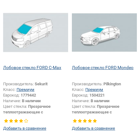
Лобовое стекло FORD C-Max
Лобовое стекло FORD Mondeo
Производитель:
Sekurit
Производитель:
Pilkington
Класс:
Премиум
Класс:
Премиум
Еврокод:
1779442
Еврокод:
1504221
Наличие:
В наличии
Наличие:
В наличии
Цвет стекла:
Прозрачное
Цвет стекла:
Прозрачное
теплоотражающее с
теплоотражающее с
шумоизоляцией
шумоизоляцией
Изменение крепления зеркала +
Изменение крепления зеркала +
Добавить в сравнение
Добавить в сравнение
шелкографии:
Да
шелкографии:
Да