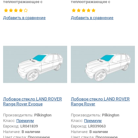
теплоотражающее с
теплоотражающее с
шумоизоляцией
шумоизоляцией
Цвет полосы:
Серая
Цвет полосы:
Серая
Добавить в сравнение
Добавить в сравнение
Тип кузова:
Внедорожник
Изменение крепления зеркала +
шелкографии + датчика:
Да
Лобовое стекло LAND ROVER
Лобовое стекло LAND ROVER
Range Rover Evoque
Range Rover
Производитель:
Pilkington
Производитель:
Pilkington
Класс:
Премиум
Класс:
Премиум
Еврокод:
LR041839
Еврокод:
LR039063
Наличие:
В наличии
Наличие:
В наличии
Цвет стекла:
Прозрачное
Цвет стекла:
Прозрачное