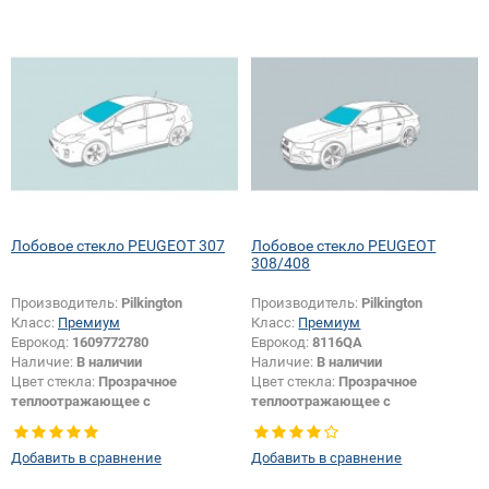
Лобовое стекло PEUGEOT 307
Лобовое стекло PEUGEOT
308/408
Производитель:
Pilkington
Производитель:
Pilkington
Класс:
Премиум
Класс:
Премиум
Еврокод:
1609772780
Еврокод:
8116QA
Наличие:
В наличии
Наличие:
В наличии
Цвет стекла:
Прозрачное
Цвет стекла:
Прозрачное
теплоотражающее с
теплоотражающее с
шумоизоляцией
шумоизоляцией
Изменение крепления зеркала +
Появление или изменение
Добавить в сравнение
Добавить в сравнение
шелкографии + датчика:
Да
шелкографии:
Да