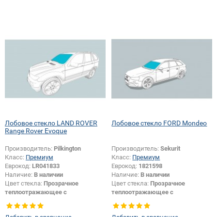
шелкографии:
Да
Лобовое стекло LAND ROVER
Лобовое стекло FORD Mondeo
Range Rover Evoque
Производитель:
Pilkington
Производитель:
Sekurit
Класс:
Премиум
Класс:
Премиум
Еврокод:
LR041833
Еврокод:
1821598
Наличие:
В наличии
Наличие:
В наличии
Цвет стекла:
Прозрачное
Цвет стекла:
Прозрачное
теплоотражающее с
теплоотражающее с
шумоизоляцией
шумоизоляцией
Тип кузова:
Внедорожник
Изменение крепления зеркала +