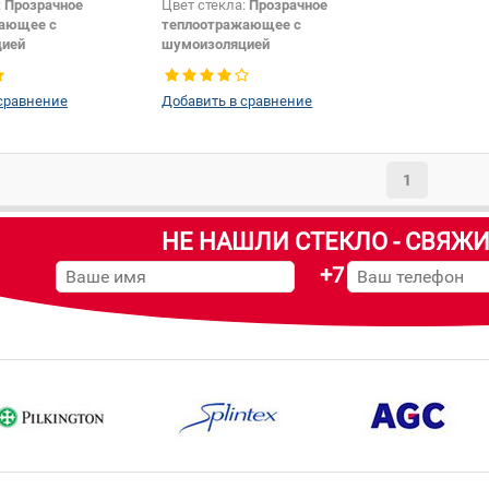
:
Прозрачное
Цвет стекла:
Прозрачное
ающее с
теплоотражающее с
цией
шумоизоляцией
крепления
Изменение камеры +
елкографии +
особенностей +
сравнение
Добавить в сравнение
шелкографии + крепления
зеркала:
Да
1
НЕ НАШЛИ СТЕКЛО - СВЯЖИ
+7