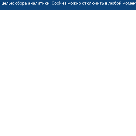
 целью сбора аналитики. Cookies можно отключить в любой момент
РЕСА НАШИХ СЕРВИСНЫХ ЦЕНТ
+7 (495) 640 07 01
ежедневно с 9:00 до 18:
Автостекла на
2
Академика Челомея
ул. Академика Челомея, д.3, к.2
Автостекла на
5
Огородном проезде
Огородный проезд, д. 5, стр. 9