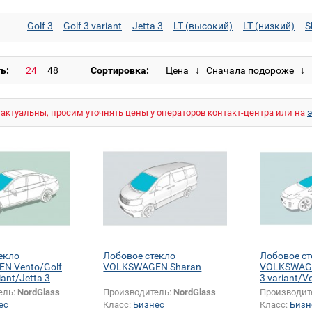
Golf 3
Golf 3 variant
Jetta 3
LT (высокий)
LT (низкий)
S
ь:
Сортировка:
актуальны, просим уточнять цены у операторов контакт-центра или на
екло
Лобовое стекло
Лобовое ст
N Vento/Golf
VOLKSWAGEN Sharan
VOLKSWAGEN
iant/Jetta 3
3 variant/V
ель:
NordGlass
Производитель:
NordGlass
Производит
ес
Класс:
Бизнес
Класс:
Бизн