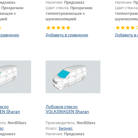
едзаказ
Наличие:
Предзаказ
Наличие:
Пр
:
Прозрачное
Цвет стекла:
Прозрачное
Цвет стекла
ающее с
теплоотражающее с
теплоотра
цией
шумоизоляцией
шумоизоля
крепления
Изменение датчика +
Изменение 
елкографии +
шелкографии:
Да
особенносте
сравнение
Добавить в сравнение
Добавить в
шелкографи
зеркала:
Да
екло
Лобовое стекло
N Sharan
VOLKSWAGEN Sharan
ель:
NordGlass
Производитель:
NordGlass
ес
Класс:
Бизнес
едзаказ
Наличие:
Предзаказ