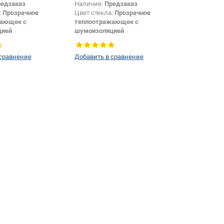
едзаказ
Наличие:
Предзаказ
:
Прозрачное
Цвет стекла:
Прозрачное
жающее с
теплоотражающее с
цией
шумоизоляцией
камеры +
Изменение датчика +
й +
шелкографии:
Да
 сравнение
Добавить в сравнение
и + крепления