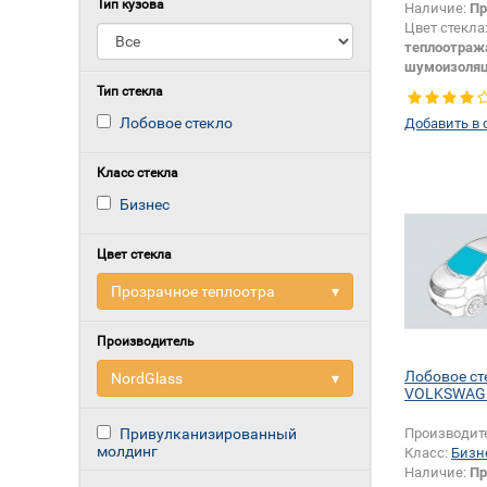
Тип кузова
Наличие:
Пр
Цвет стекла
теплоотраж
шумоизоля
Изменение 
Тип стекла
зеркала + ш
Лобовое стекло
Добавить в 
датчика:
Да
Класс стекла
Бизнес
Цвет стекла
Прозрачное теплоотра
▾
Производитель
Лобовое ст
NordGlass
▾
VOLKSWAGE
Привулканизированный
Производит
молдинг
Класс:
Бизн
Наличие:
Пр