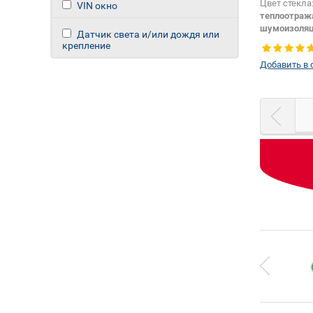
Цвет стекла
VIN окно
теплоотраж
шумоизоля
Датчик света и/или дождя или
Изменение 
крепление
зеркала + ш
Добавить в 
датчика:
Да