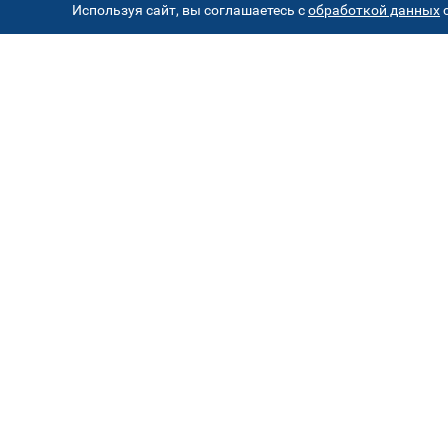
Используя сайт, вы соглашаетесь с
обработкой данных
с
АД
Автостекла на проезде
1
завода Серп и Молот
ул. Проезд завода Серп и Молот, д. 8, стр. 2
Автостекла на
4
Борисовских прудах
ул. Борисовские пруды, д.26к2 ( паркинг ТЦ
"Браво")