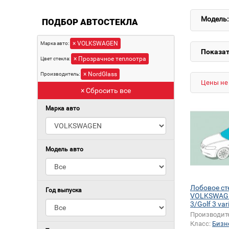
Модель:
ПОДБОР АВТОСТЕКЛА
× VOLKSWAGEN
Марка авто:
Показат
× Прозрачное теплоотра
Цвет стекла:
× NordGlass
Производитель:
Цены не 
× Сбросить все
Марка авто
Модель авто
Лобовое ст
Год выпуска
VOLKSWAGE
3/Golf 3 var
Производит
Класс:
Бизн