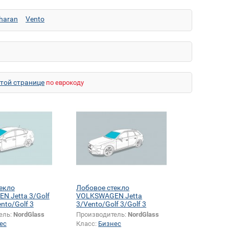
haran
Vento
этой странице
по еврокоду
екло
Лобовое стекло
 Jetta 3/Golf
VOLKSWAGEN Jetta
ento/Golf 3
3/Vento/Golf 3/Golf 3
variant
ель:
NordGlass
Производитель:
NordGlass
ес
Класс:
Бизнес