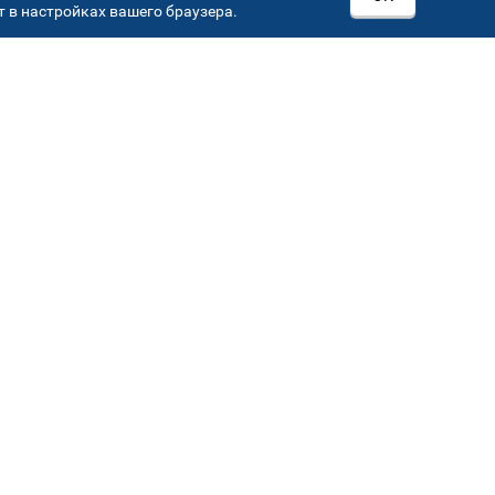
 в настройках вашего браузера.
РОВ
00
Автостекла на
3
Севастопольском пр-кт
Севастопольский пр-кт, д 15, корп. 3
Автостекла на
6
Кировоградской
Кировоградская ул.,36