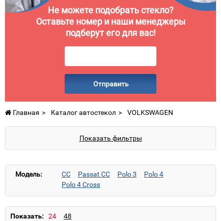
Не можете подобрать стекло?
Оставьте номер и наши менеджеры
подберут его для вас!
Отправить
Главная
Каталог автостекол
VOLKSWAGEN
Показать фильтры
Модель:
CC
Passat CC
Polo 3
Polo 4
Polo 4 Cross
Показать: