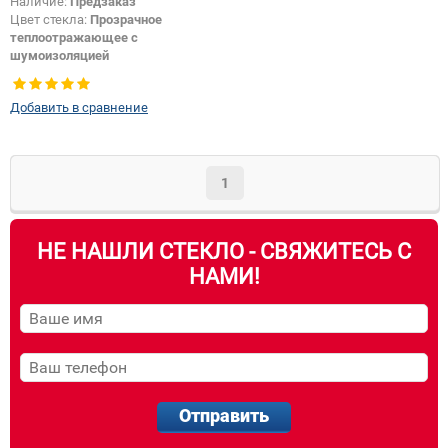
Наличие:
Предзаказ
Цвет стекла:
Прозрачное
теплоотражающее с
шумоизоляцией
Тип кузова:
Хетчбек
Изменение камеры +
Добавить в сравнение
особенностей + шелкографии +
крепления зеркала:
Да
1
НЕ НАШЛИ СТЕКЛО - СВЯЖИТЕСЬ С
НАМИ!
Отправить