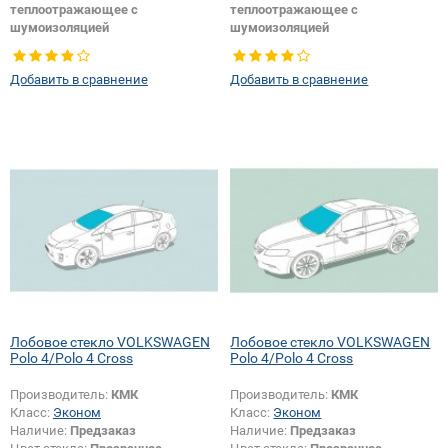
теплоотражающее с
теплоотражающее с
шумоизоляцией
шумоизоляцией
Тип кузова:
Купе
Тип кузова:
Хетчбек
Изменение крепления зеркала +
Добавить в сравнение
Добавить в сравнение
шелкографии + датчика:
Да
Лобовое стекло VOLKSWAGEN
Лобовое стекло VOLKSWAGEN
Polo 4/Polo 4 Cross
Polo 4/Polo 4 Cross
Производитель:
КМК
Производитель:
КМК
Класс:
Эконом
Класс:
Эконом
Наличие:
Предзаказ
Наличие:
Предзаказ