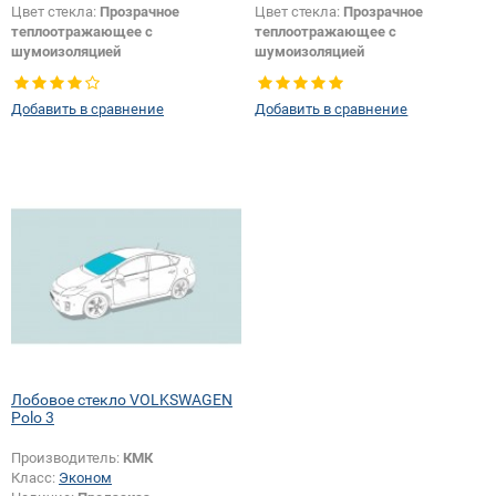
Цвет стекла:
Прозрачное
Цвет стекла:
Прозрачное
теплоотражающее с
теплоотражающее с
шумоизоляцией
шумоизоляцией
Изменение крепления зеркала +
Тип кузова:
Хетчбек
шелкографии + датчика:
Да
Изменение датчика +
Добавить в сравнение
Добавить в сравнение
шелкографии:
Да
Лобовое стекло VOLKSWAGEN
Polo 3
Производитель:
КМК
Класс:
Эконом