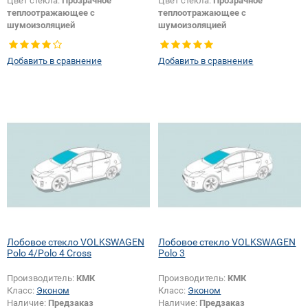
Цвет стекла:
Прозрачное
Цвет стекла:
Прозрачное
теплоотражающее с
теплоотражающее с
шумоизоляцией
шумоизоляцией
Изменение камеры +
Изменение датчика +
особенностей + шелкографии +
шелкографии:
Да
Добавить в сравнение
Добавить в сравнение
крепления зеркала:
Да
Лобовое стекло VOLKSWAGEN
Лобовое стекло VOLKSWAGEN
Polo 4/Polo 4 Cross
Polo 3
Производитель:
КМК
Производитель:
КМК
Класс:
Эконом
Класс:
Эконом
Наличие:
Предзаказ
Наличие:
Предзаказ