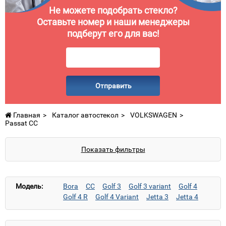
Не можете подобрать стекло?
Оставьте номер и наши менеджеры
подберут его для вас!
Отправить
Главная
Каталог автостекол
VOLKSWAGEN
Passat CC
Показать фильтры
Модель:
Bora
CC
Golf 3
Golf 3 variant
Golf 4
Golf 4 R
Golf 4 Variant
Jetta 3
Jetta 4
LT (высокий)
LT (низкий)
Passat B5
Passat B5.5
Passat B6
Passat B7