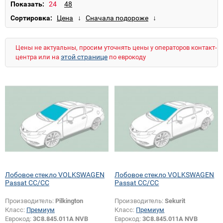
Passat CC
Phaeton
Polo 3
Polo 4
Показать:
Polo 4 Cross
Sharan
Touareg
Сортировка:
Transporter T4
Transporter T5
Vento
Цены не актуальны, просим уточнять цены у операторов контакт-
этой странице
центра или на
по еврокоду
Лобовое стекло VOLKSWAGEN
Лобовое стекло VOLKSWAGEN
Passat CC/CC
Passat CC/CC
Производитель:
Pilkington
Производитель:
Sekurit
Класс:
Премиум
Класс:
Премиум
Еврокод:
3C8.845.011A NVB
Еврокод:
3C8.845.011A NVB