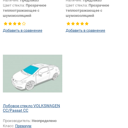
Наличие:
Предзаказ
Наличие:
Предзаказ
Цвет стекла:
Прозрачное
Цвет стекла:
Прозрачное
теплоотражающее с
теплоотражающее с
шумоизоляцией
шумоизоляцией
Тип кузова:
Купе
Тип кузова:
Купе
Добавить в сравнение
Добавить в сравнение
Лобовое стекло VOLKSWAGEN
CC/Passat CC
Производитель:
Неопределено
Класс:
Премиум