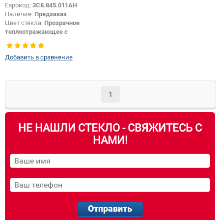
Еврокод:
3C8.845.011AH
Наличие:
Предзаказ
Цвет стекла:
Прозрачное
теплоотражающее с
шумоизоляцией
Тип кузова:
Купе
Добавить в сравнение
Изменение датчика +
шелкографии:
Да
1
НЕ НАШЛИ СТЕКЛО - СВЯЖИТЕСЬ С
НАМИ!
Отправить