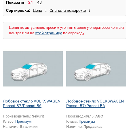
Passat CC
Phaeton
Polo 3
Polo 4
Показать:
Polo 4 Cross
Sharan
Touareg
Сортировка:
Transporter T4
Transporter T5
Vento
Цены не актуальны, просим уточнять цены у операторов контакт-
этой странице
центра или на
по еврокоду
Лобовое стекло VOLKSWAGEN
Лобовое стекло VOLKSWAGEN
Passat B7/Passat B6
Passat B7/Passat B6
Производитель:
Sekurit
Производитель:
AGC
Класс:
Премиум
Класс:
Премиум
Наличие:
В наличии
Наличие:
Предзаказ