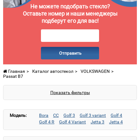
Не можете подобрать стекло?
Оставьте номер и наши менеджеры
подберут его для вас!
Отправить
Главная
Каталог автостекол
VOLKSWAGEN
Passat B7
Показать фильтры
Модель:
Bora
CC
Golf 3
Golf 3 variant
Golf 4
Golf 4 R
Golf 4 Variant
Jetta 3
Jetta 4
LT (высокий)
LT (низкий)
Passat B5
Passat B5.5
Passat B6
Passat B7