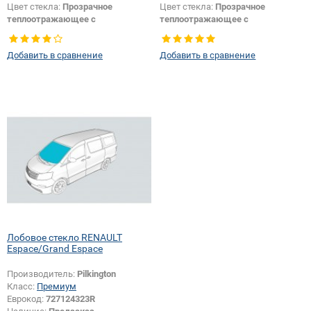
Цвет стекла:
Прозрачное
Цвет стекла:
Прозрачное
теплоотражающее с
теплоотражающее с
шумоизоляцией
шумоизоляцией
Изменение логотипа
Изменение логотипа
Добавить в сравнение
Добавить в сравнение
безопасности + шелкографии:
Да
безопасности + шелкографии:
Да
Лобовое стекло RENAULT
Espace/Grand Espace
Производитель:
Pilkington
Класс:
Премиум
Еврокод:
727124323R