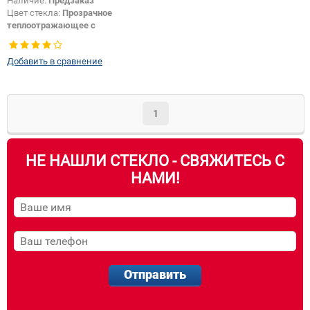
Наличие:
Предзаказ
Цвет стекла:
Прозрачное
теплоотражающее с
шумоизоляцией
Появление или изменение
Добавить в сравнение
логотипа безопасности:
Да
1
НЕ НАШЛИ СТЕКЛО - СВЯЖИТЕСЬ С
НАМИ!
Отправить