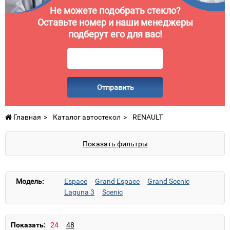
Не можете подобрать стекло?
Оставьте номер и наши менеджеры
подберут его для вас!
Отправить
Главная
Каталог автостекол
RENAULT
Показать фильтры
Модель:
Espace
Grand Espace
Grand Scenic
Laguna 3
Scenic
Показать: