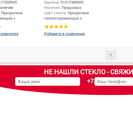
317308905
Еврокод:
51317308905
наличии
Наличие:
Предзаказ
:
Прозрачное
Цвет стекла:
Прозрачное
ающее с
теплоотражающее с
цией
шумоизоляцией
ы:
Серая
Цвет полосы:
Серая
сравнение
Добавить в сравнение
Внедорожник
Тип кузова:
Внедорожник
1
НЕ НАШЛИ СТЕКЛО - СВЯЖИ
+7