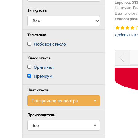
Еврокод:
51
Наличие:
В 
Тип кузова
Цвет стекла
теплоотраж
шумоизоля
Цвет полос
Добавить в 
Тип стекла
Тип кузова:
Лобовое стекло
Класс стекла
Оригинал
Премиум
Цвет стекла
Прозрачное теплоотра
▾
Производитель
Все
▾