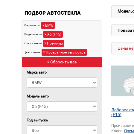
Модель:
ПОДБОР АВТОСТЕКЛА
× BMW
Марка авто:
Показат
× X5 (F15)
Модель авто:
× Премиум
Класс стекла:
Цены не 
× Прозрачное теплоотра
Цвет стекла:
× Сбросить все
Марка авто
Модель авто
Лобовое с
(F15)
Год выпуска
Производит
Класс:
Прем