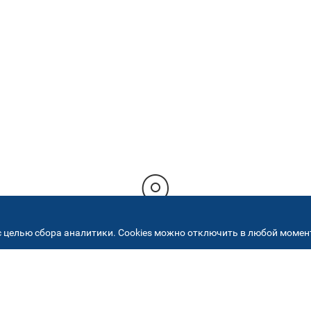
 целью сбора аналитики. Cookies можно отключить в любой момент
РЕСА НАШИХ СЕРВИСНЫХ ЦЕНТ
+7 (495) 640 07 01
ежедневно с 9:00 до 18: