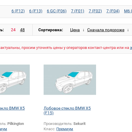
6 (F12)
6 (F13)
6 GC (F06)
7 (F01)
7 (F02)
7 (F04)
M6 
ь:
Сортировка:
актуальны, просим уточнять цены у операторов контакт-центра или на
текло BMW X5
Лобовое стекло BMW X5
(F15)
ель:
Pilkington
Производитель:
Sekurit
иум
Класс:
Премиум