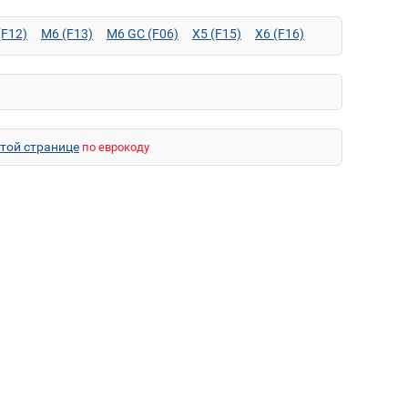
(F12)
M6 (F13)
M6 GC (F06)
X5 (F15)
X6 (F16)
этой странице
по еврокоду