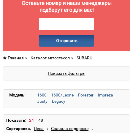
Оставьте номер и наши менеджеры
подберут его для вас!
Отправить
Главная
Каталог автостекол
SUBARU
Показать фильтры
Модель:
1600
1600/Leone
Forester
Impreza
Justy
Legacy
Показать:
Сортировка: