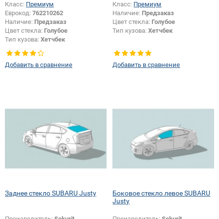
Класс:
Премиум
Класс:
Премиум
Еврокод:
762210262
Наличие:
Предзаказ
Наличие:
Предзаказ
Цвет стекла:
Голубое
Цвет стекла:
Голубое
Тип кузова:
Хетчбек
Тип кузова:
Хетчбек
Тип стекла:
Боковое стекло
правое
Добавить в сравнение
Добавить в сравнение
Заднее стекло SUBARU Justy
Боковое стекло левое SUBARU
Justy
Производитель:
Sekurit
Производитель:
Sekurit