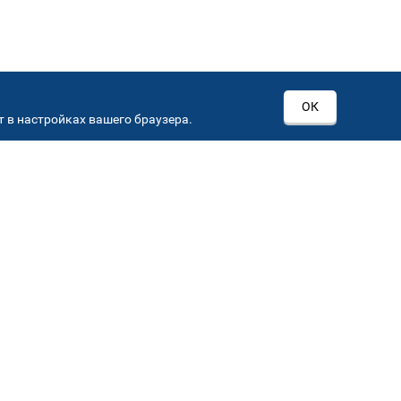
ОК
 в настройках вашего браузера.
РОВ
00
Автостекла на
3
Севастопольском пр-кт
Севастопольский пр-кт, д 15, корп. 3
Автостекла на
6
Кировоградской