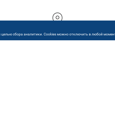
 целью сбора аналитики. Cookies можно отключить в любой момент
РЕСА НАШИХ СЕРВИСНЫХ ЦЕНТ
+7 (495) 640 07 01
ежедневно с 9:00 до 18:
Автостекла на
2
Академика Челомея
ул. Академика Челомея, д.3, к.2
Автостекла на
5
Огородном проезде