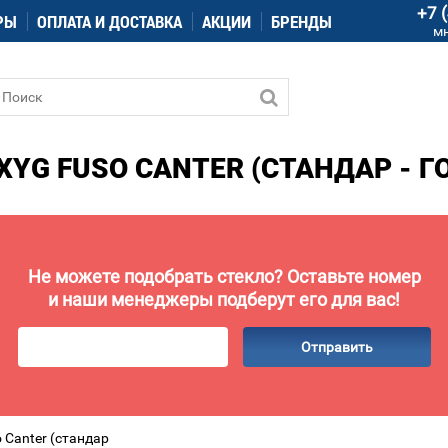
+7 
РЫ
ОПЛАТА И ДОСТАВКА
АКЦИИ
БРЕНДЫ
м
XYG FUSO CANTER (СТАНДАР - Г
Не можете подобрать стекло? Оставьте номер
и наши менеджеры подберут его для вас!
Отправить
 Canter (стандар