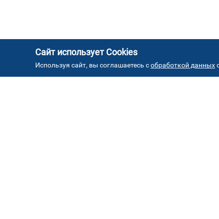
Сайт использует Cookies
Используя сайт, вы соглашаетесь с
обработкой данных
с
АД
Автостекла на проезде
1
завода Серп и Молот
ул. Проезд завода Серп и Молот, д. 8, стр. 2
Автостекла на
4
Борисовских прудах