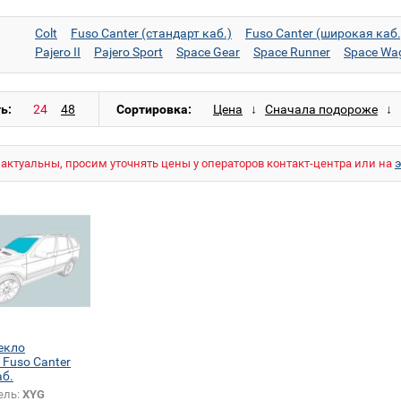
Colt
Fuso Canter (стандарт каб.)
Fuso Canter (широкая каб.
Pajero II
Pajero Sport
Space Gear
Space Runner
Space Wa
ь:
Сортировка:
актуальны, просим уточнять цены у операторов контакт-центра или на
екло
 Fuso Canter
аб.
ель:
XYG