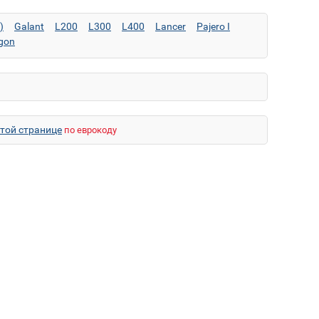
)
Galant
L200
L300
L400
Lancer
Pajero I
gon
этой странице
по еврокоду