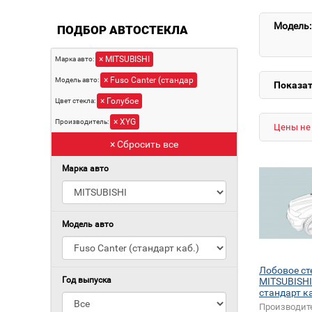
Модель:
ПОДБОР АВТОСТЕКЛА
× MITSUBISHI
Марка авто:
× Fuso Canter (стандар
Модель авто:
Показат
× Голубое
Цвет стекла:
× XYG
Производитель:
Цены не 
× Сбросить все
Марка авто
Модель авто
Лобовое ст
Год выпуска
MITSUBISHI
стандарт к
Производит