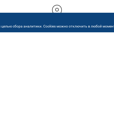
 целью сбора аналитики. Cookies можно отключить в любой момент
РЕСА НАШИХ СЕРВИСНЫХ ЦЕНТ
+7 (495) 640 07 01
ежедневно с 9:00 до 18:
Автостекла на
2
Академика Челомея
ул. Академика Челомея, д.3, к.2
Автостекла на
5
Огородном проезде
Огородный проезд, д. 5, стр. 9