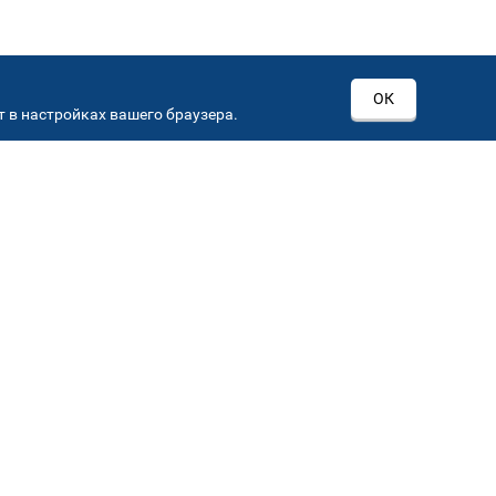
ОК
 в настройках вашего браузера.
РОВ
00
Автостекла на
3
Севастопольском пр-кт
Севастопольский пр-кт, д 15, корп. 3
Автостекла на
6
Кировоградской
Кировоградская ул.,36