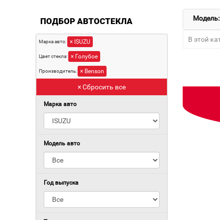
Модель:
ПОДБОР АВТОСТЕКЛА
В этой ка
× ISUZU
Марка авто:
× Голубое
Цвет стекла:
× Benson
Производитель:
× Сбросить все
Марка авто
Модель авто
Год выпуска