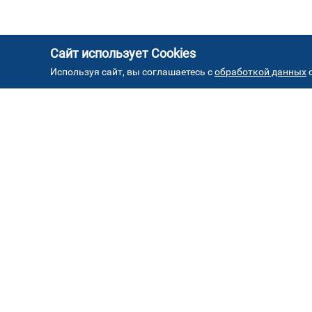
Сайт использует Cookies
Используя сайт, вы соглашаетесь с
обработкой данных
с
АД
Автостекла на проезде
1
завода Серп и Молот
ул. Проезд завода Серп и Молот, д. 8, стр. 2
Автостекла на
4
Борисовских прудах
ул. Борисовские пруды, д.26к2 ( паркинг ТЦ