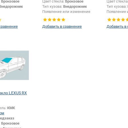
:
Бронзовое
Цвет стекла:
Бронзовое
Цвет стекла
Внедорожник
Тип кузова:
Внедорожник
Тип кузова:
Появление или изменение
Появление 
шелкографии:
Да
крепления 
сравнение
Добавить в сравнение
Добавить в
екло LEXUS RX
ель:
КМК
ом
едзаказ
:
Бронзовое