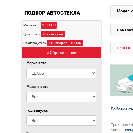
Модель:
ПОДБОР АВТОСТЕКЛА
× LEXUS
Марка авто:
Показат
× Бронзовое
Цвет стекла:
× Pilkington
× КМК
Производитель:
Цены не 
× Сбросить все
Марка авто
Модель авто
Лобовое ст
Год выпуска
Производит
Класс:
Прем