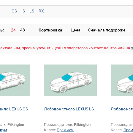
GS
IS
LS
RX
ь:
Сортировка:
актуальны, просим уточнять цены у операторов контакт-центра или на
екло LEXUS GS
Лобовое стекло LEXUS LS
Лобовое ст
ель:
Pilkington
Производитель:
Pilkington
Производит
иум
Класс:
Премиум
Класс:
Пре