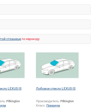
этой странице
по еврокоду
екло LEXUS IS
Лобовое стекло LEXUS IS
ель:
Pilkington
Производитель:
Pilkington
миум
Класс:
Премиум