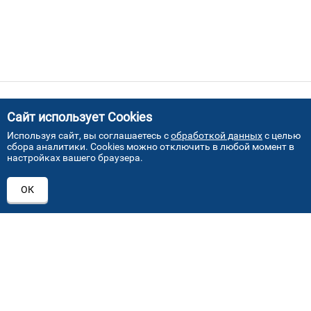
Сайт использует Cookies
Используя сайт, вы соглашаетесь с
обработкой данных
с целью
сбора аналитики. Cookies можно отключить в любой момент в
ПРИСОЕДИНЯЙТЕСЬ!
настройках вашего браузера.
ОК
+7 (495) 640 07 01
order@mvoglass.ru
Каталог автостекол
Лобовое стекло
Заднее стекло
Боковое стекло