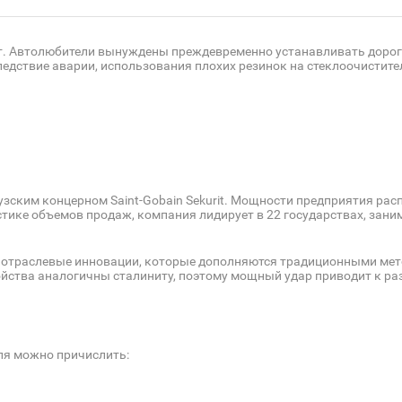
ет. Автолюбители вынуждены преждевременно устанавливать дорог
едствие аварии, использования плохих резинок на стеклоочистите
ским концерном Saint-Gobain Sekurit. Мощности предприятия расп
истике объемов продаж, компания лидирует в 22 государствах, за
 отраслевые инновации, которые дополняются традиционными мет
ства аналогичны сталиниту, поэтому мощный удар приводит к р
ля можно причислить: