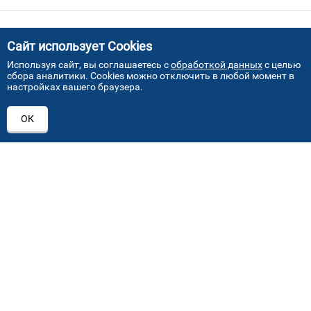
Сайт использует Cookies
Используя сайт, вы соглашаетесь с
обработкой данных
с целью
сбора аналитики. Cookies можно отключить в любой момент в
ПРИСОЕДИНЯЙТЕСЬ!
настройках вашего браузера.
ОК
+7 (495) 640 07 01
order@mvoglass.ru
Каталог автостекол
Лобовое стекло
Заднее стекло
Боковое стекло
Замена лобового стекла
Замена бокового стекла
Замена заднего стекла
Замена по страховке
Ремонт автостекла