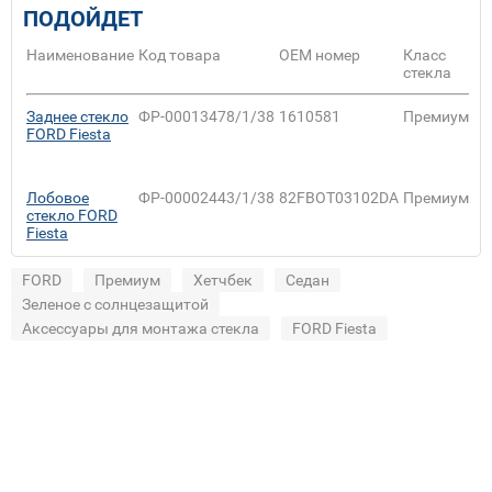
ПОДОЙДЕТ
Наименование
Код товара
ОЕМ номер
Класс
Пр
стекла
Заднее стекло
ФР-00013478/1/38
1610581
Премиум
Se
FORD Fiesta
Лобовое
ФР-00002443/1/38
82FBOT03102DA
Премиум
Se
стекло FORD
Fiesta
FORD
Премиум
Хетчбек
Седан
Зеленое с солнцезащитой
Аксессуары для монтажа стекла
FORD Fiesta