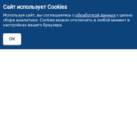
Сайт использует Cookies
Используя сайт, вы соглашаетесь с
обработкой данных
с целью
сбора аналитики. Cookies можно отключить в любой момент в
ПРИСОЕДИНЯЙТЕСЬ!
настройках вашего браузера.
ОК
+7 (495) 640 07 01
order@mvoglass.ru
Каталог автостекол
Лобовое стекло
Заднее стекло
Боковое стекло
Замена лобового стекла
Замена бокового стекла
Замена заднего стекла
Замена по страховке
Ремонт автостекла
Установка автостекол
О компании