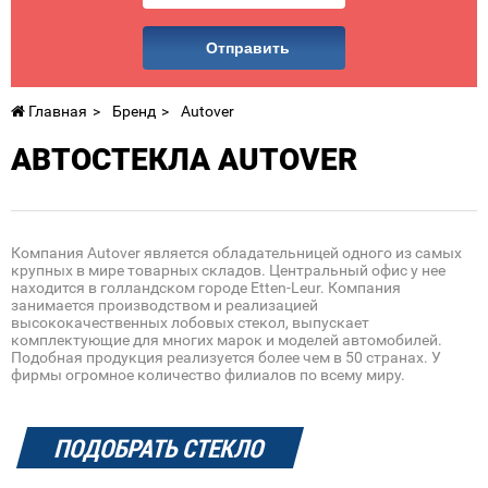
Отправить
Главная
Бренд
Autover
АВТОСТЕКЛА AUTOVER
Компания Autover является обладательницей одного из самых
крупных в мире товарных складов. Центральный офис у нее
находится в голландском городе Etten-Leur. Компания
занимается производством и реализацией
высококачественных лобовых стекол, выпускает
комплектующие для многих марок и моделей автомобилей.
Подобная продукция реализуется более чем в 50 странах. У
фирмы огромное количество филиалов по всему миру.
ПОДОБРАТЬ СТЕКЛО